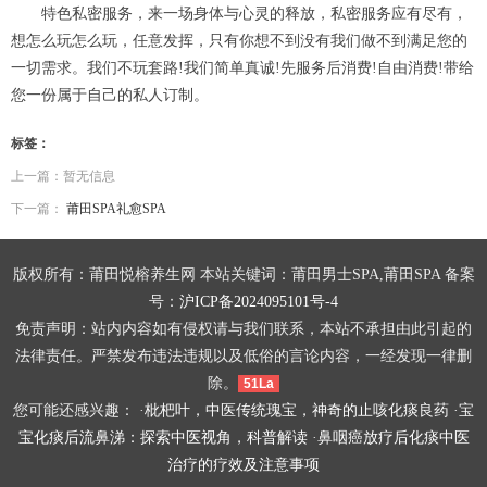
特色私密服务，来一场身体与心灵的释放，私密服务应有尽有，
想怎么玩怎么玩，任意发挥，只有你想不到没有我们做不到满足您的
一切需求。我们不玩套路!我们简单真诚!先服务后消费!自由消费!带给
您一份属于自己的私人订制。
标签：
上一篇：暂无信息
下一篇：
莆田SPA礼愈SPA
版权所有：莆田悦榕养生网 本站关键词：莆田男士SPA,莆田SPA 备案
号：
沪ICP备2024095101号-4
免责声明：站内内容如有侵权请与我们联系，本站不承担由此引起的
法律责任。严禁发布违法违规以及低俗的言论内容，一经发现一律删
除。
51La
您可能还感兴趣： ·
枇杷叶，中医传统瑰宝，神奇的止咳化痰良药
·
宝
宝化痰后流鼻涕：探索中医视角，科普解读
·
鼻咽癌放疗后化痰中医
治疗的疗效及注意事项