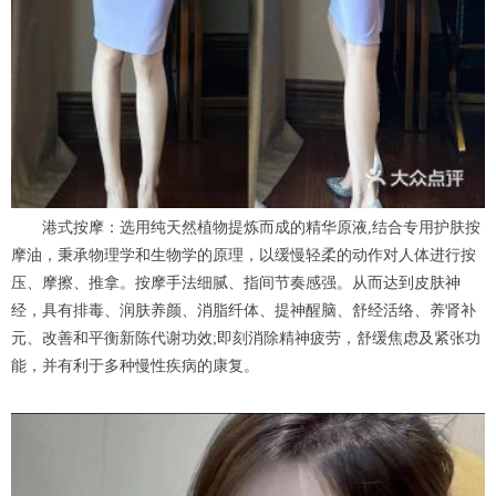
港式按摩：选用纯天然植物提炼而成的精华原液,结合专用护肤按
摩油，秉承物理学和生物学的原理，以缓慢轻柔的动作对人体进行按
压、摩擦、推拿。按摩手法细腻、指间节奏感强。从而达到皮肤神
经，具有排毒、润肤养颜、消脂纤体、提神醒脑、舒经活络、养肾补
元、改善和平衡新陈代谢功效;即刻消除精神疲劳，舒缓焦虑及紧张功
能，并有利于多种慢性疾病的康复。